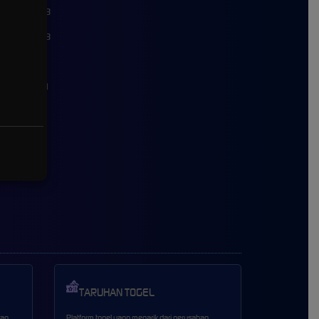
5381755788
5381755788
dahjp
227719474
TARUHAN TOGEL
aan
Platform togel yang menarik dari perusahan