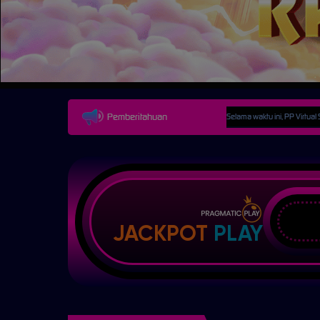
Pemberitahuan
Jun-2026 dari 15.00.00 sampai 30-Sep-2026 15.00.00. Selama waktu ini, PP Virtual Sports perm
JACKPOT
PLAY