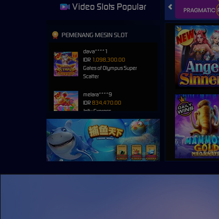
Video Slots Popular
PEMENANG MESIN SLOT
dava****1
IDR
1,098,300.00
Gates of Olympus Super
Scatter
melara****9
IDR
834,470.00
Jelly Express
melara****9
IDR
823,970.00
Jelly Express
fa****l
IDR
783,250.00
Gates of Olympus Super
Scatter
zik****0
IDR
623,320.00