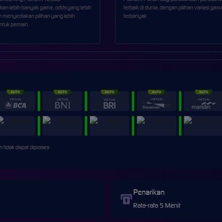
an lebih banyak game, odds yang lebih
terbaik di dunia, dengan pilihan variasi gam
an menyediakan pilihan yang lebih
terbanyak
ntuk pemain.
 tidak dapat diproses
Penarikan
Rata-rata 5 Menit