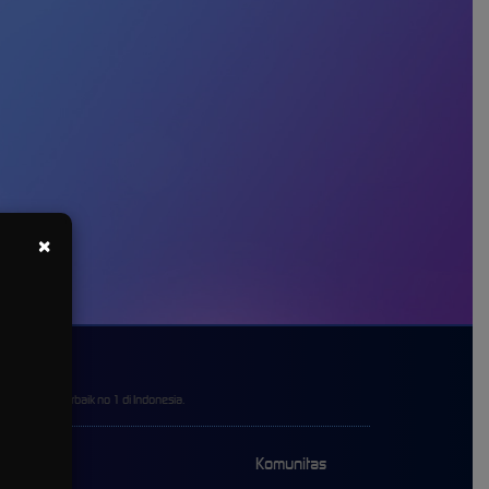
Pindai kode
untuk Und
×
Android A
elayanan terbaik no 1 di Indonesia.
n
Komunitas