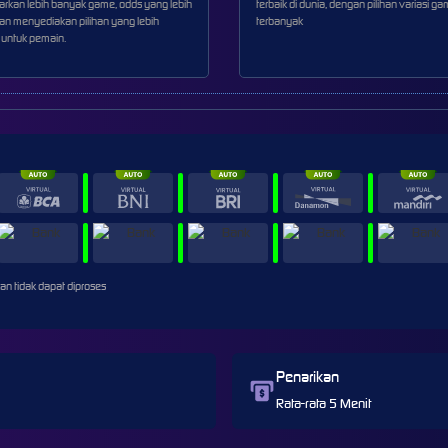
kan lebih banyak game, odds yang lebih
terbaik di dunia, dengan pilihan variasi g
 dan menyediakan pilihan yang lebih
terbanyak
untuk pemain.
an tidak dapat diproses
Penarikan
Rata-rata 5 Menit