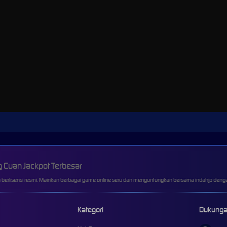
g Cuan Jackpot Terbesar
 berlisensi resmi. Mainkan berbagai game online seru dan menguntungkan bersama indahjp dengan
Kategori
Dukung