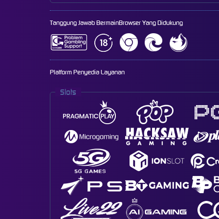
Tanggung Jawab Bermain
Browser Yang Didukung
Platform Penyedia Layanan
Slots