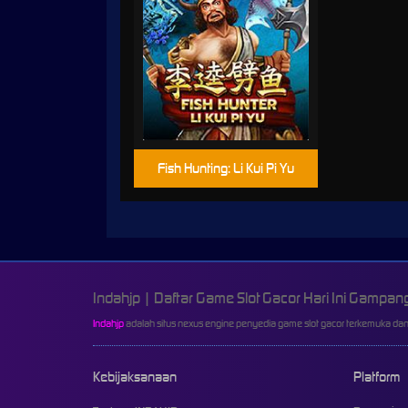
Fish Hunting: Li Kui Pi Yu
Indahjp | Daftar Game Slot Gacor Hari Ini Gampan
Indahjp
adalah situs nexus engine penyedia game slot gacor terkemuka dan
Kebijaksanaan
Platform