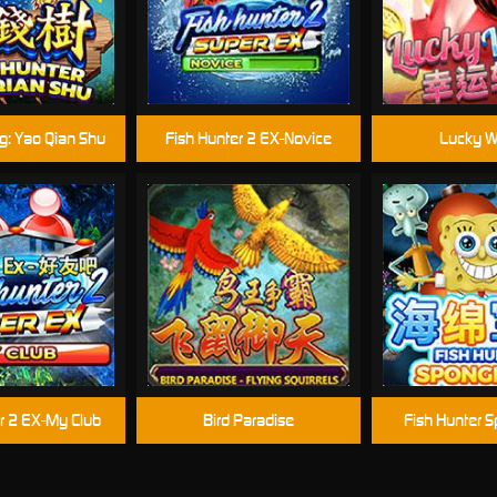
g: Yao Qian Shu
Fish Hunter 2 EX-Novice
Lucky W
r 2 EX-My Club
Bird Paradise
Fish Hunter 