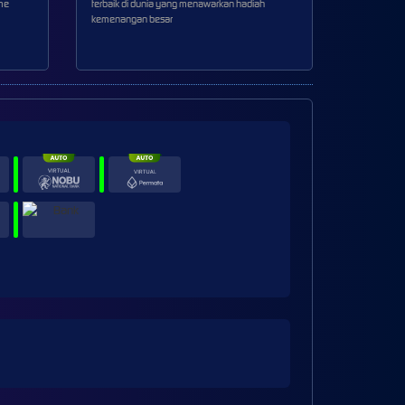
ame
terbaik di dunia yang menawarkan hadiah
kemenangan besar