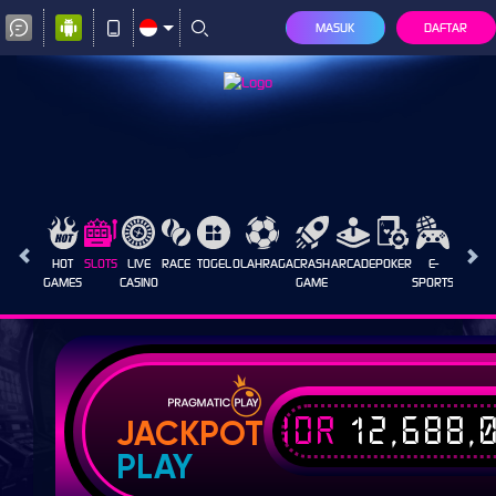
MASUK
DAFTAR
HOT
SLOTS
LIVE
RACE
TOGEL
OLAHRAGA
CRASH
ARCADE
POKER
E-
SABUN
GAMES
CASINO
GAME
SPORTS
AYAM
IDR
12,688,
JACKPOT
PLAY