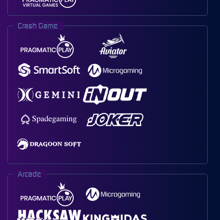
Crash Game
Arcade