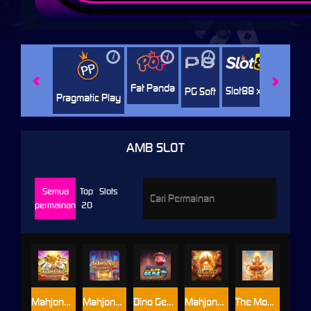
i
i
i
i
i
Facha
Fat Panda
Slot88 x PP
PG Soft
Pragmatic Play
AMB SLOT
Semua
Top
Slots
permainan
20
Mahjong Legend
Mahjong Legend Xmas
Dino Gems
Mahjong Legacy
The Monkey King