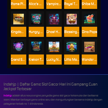
Roma Plus
Alice's Wonder
Vampire Hunter
Royal Thai Dessert
Shiba Mogul
Kingdom Z
Hungry Krahung
Ghost House
Blessing of the Ox
Dino Pops
Grand Shine
Kraken Treasure
Lucky NangKwak
Little Monster
Wonder Cuisine
Indahjp | Daftar Game Slot Gacor Hari Ini Gampang Cuan
Jackpot Terbesar
Indahjp
adalah situs nexus engine penyedia game slot gacor terkemuka dan berlisensi
resmi. Mainkan berbagai game online seru dan menguntungkan bersama indahjp dengan
pelayanan terbaik no 1 di Indonesia.