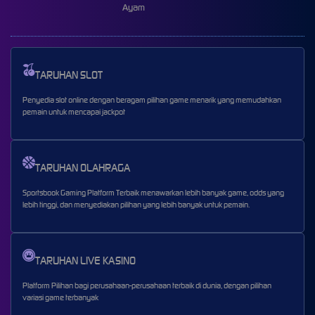
Ayam
TARUHAN SLOT
Penyedia slot online dengan beragam pilihan game menarik yang memudahkan
pemain untuk mencapai jackpot
TARUHAN OLAHRAGA
Sportsbook Gaming Platform Terbaik menawarkan lebih banyak game, odds yang
lebih tinggi, dan menyediakan pilihan yang lebih banyak untuk pemain.
TARUHAN LIVE KASINO
Platform Pilihan bagi perusahaan-perusahaan terbaik di dunia, dengan pilihan
variasi game terbanyak