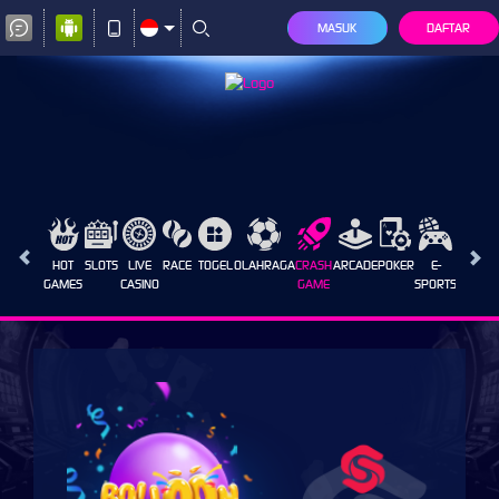
MASUK
DAFTAR
HOT
SLOTS
LIVE
RACE
TOGEL
OLAHRAGA
CRASH
ARCADE
POKER
E-
SABUN
GAMES
CASINO
GAME
SPORTS
AYAM