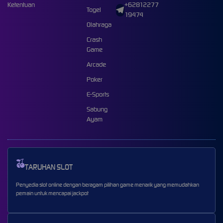
Ketentuan
+62812277
Togel
19474
Olahraga
Crash
Game
Arcade
Poker
E-Sports
Sabung
Ayam
TARUHAN SLOT
Penyedia slot online dengan beragam pilihan game menarik yang memudahkan
pemain untuk mencapai jackpot