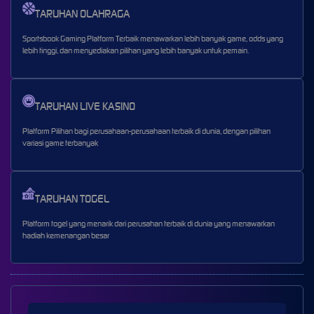
TARUHAN OLAHRAGA
Sportsbook Gaming Platform Terbaik menawarkan lebih banyak game, odds yang
lebih tinggi, dan menyediakan pilihan yang lebih banyak untuk pemain.
TARUHAN LIVE KASINO
Platform Pilihan bagi perusahaan-perusahaan terbaik di dunia, dengan pilihan
variasi game terbanyak
TARUHAN TOGEL
Platform togel yang menarik dari perusahan terbaik di dunia yang menawarkan
hadiah kemenangan besar